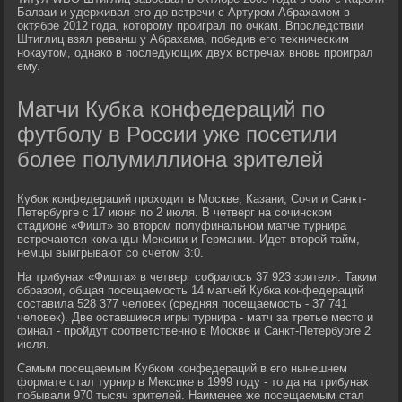
Балзаи и удерживал его до встречи с Артуром Абрахамом в
октябре 2012 года, которому проиграл по очкам. Впоследствии
Штиглиц взял реванш у Абрахама, победив его техническим
нокаутом, однако в последующих двух встречах вновь проиграл
ему.
Матчи Кубка конфедераций по
футболу в России уже посетили
более полумиллиона зрителей
Кубок конфедераций проходит в Москве, Казани, Сочи и Санкт-
Петербурге с 17 июня по 2 июля. В четверг на сочинском
стадионе «Фишт» во втором полуфинальном матче турнира
встречаются команды Мексики и Германии. Идет второй тайм,
немцы выигрывают со счетом 3:0.
На трибунах «Фишта» в четверг собралось 37 923 зрителя. Таким
образом, общая посещаемость 14 матчей Кубка конфедераций
составила 528 377 человек (средняя посещаемость - 37 741
человек). Две оставшиеся игры турнира - матч за третье место и
финал - пройдут соответственно в Москве и Санкт-Петербурге 2
июля.
Самым посещаемым Кубком конфедераций в его нынешнем
формате стал турнир в Мексике в 1999 году - тогда на трибунах
побывали 970 тысяч зрителей. Наименее же посещаемым стал