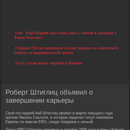
Рим. Энди Маррей взял лишь шесть геймов в поединке с
Фабио Фоньини
Сборная России завоевала четыре медали на чемпионате
Европы по академической гребле
Тотти летом может перейти в Майами
Роберт Штиглиц объявил о
завершении карьеры
Свой последний бой Штиглиц провёл в марте текущего года
против Николы Секлочи, в котором защитил титул чемпиона
Европы по версии EBU, сведя поединок к ничьей.
Титул WBO Штиглиц завоевал в октябре 2009 года в бою с Кароли