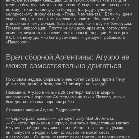
натурализованным канадцам. Есть такой хоккеист - Плэтт. Для
меня он был лучшим два года назад. А ему не дали приз просто
потому, что он канадец, а не белорус (награду лучшему
белорусскому игроку сезона. - Прим. 'Чемпионата'). Если мы даём
ему паспорт, то он автоматически становится белорусом. И
отношение к нему должно быть такое же, как к другим белорусам.
По моей информации, Плэтту не слишком нравится, потому что к
нему нет никакого отношения со стороны федерации. А он игрок
КХЛ, и к нему должно быть уважение», - цитирует Грабовского
«Прессбол».
Врач сборной Аргентины: Агуэро не
может самостоятельно двигаться
По словам медика, форвард очень хотел сыграть против Перу
(6 октября, дома) и Эквадора (11 октября, на выезде).
Напомним, Агуэро в ночь на 29 сентября попал в аварию,
направляясь в аэропорт Амстердама на такси. Позже у игрока
был диагностирован перелом ребра.
Страшная авария Агуэро. Подробности
— Серхио разочарован, — цитирует Daily Mail Виллиани.
— Он хотел приехать в сборную, сыграть в предстоящих матчах.
Ему очень обидно, случившееся выбило его из колеи. Думаю,
он пропустит 6 недель. Сейчас Агуэро не может сесть
в автомобиль. Он даже не может самостоятельно передвигаться.