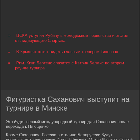
ЦСКА уступил Рубину в молодёжном первенстве и отстал
от лидирующего Спартака
В Крыльях хотят видеть главным тренером Тихонова
Рим. Кики Бертенс сразится с Кэтрин Беллис во втором
раунде турнира
Фигуристка Саханович выступит на
турнире в Минске
Это будет первый международный турнир для Саханович после
перехода к Плющенко.
Кроме Саханович, Россию в столице Белоруссии будут
представлять одиночники Игорь Ефимчук, Макар Игнатов, Сергей