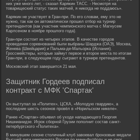
них уже много лет, - сказал Карякин ТАСС. - Несмотря на
товарищеский статус таких матчей, я никогда не поддаюсь».
Карякин не участвует в Гран-при. По его словам, ему это не
нужно, так как он автоматически прошел отбор на турнир
претендентов (как участник чемпионского матча с Магнусем
Карлсеном в ноябре прошлого года).
Гран-при состоит из четырех этапов. В качестве городов
проведения соревнований были выбраны Шарджа (ОАЭ), Москва,
Женева (Швейцария) и Пальма-де-Мальорка (Испания).
Гроссмейстеры, которые займут первое и второе места по итогам
Гран-при, в следующем году сыграют в турнире претендентов.
Московский этап завершится 21 мая.
Защитник Гордеев подписал
контракт с МФК 'Спартак'
Он выступал за «Политех», ЦСКА, «Молодую гвардию», а
последние шесть сезонов провёл в «Норильском никеле».
Ранее «Спартак» объявил об уходе нападающего Георгия
Нишнианидзе. Игрок сборной Грузии пополнит состав санкт-
петербургского «Политеха».
В минувшем сезоне столичный клуб завоевал бронзовые медали
Высшей лиги чемпионата России по мини-футболу и не смог