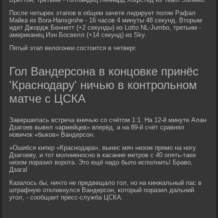
После четырех этапов в общем зачете лидирует поляк Рафал
Майка из Bora-Hansgrohe - 16 часов 4 минуты 48 секунд. Вторым
идет Джордж Беннетт (+2 секунды) из Lotto NL-Jumbo, третьим -
американец Иэн Босвелл (+14 секунд) из Sky.
Пятый этап велогонки состоится в четверг.
Гол Вандерсона в концовке принёс
'Краснодару' ничью в контрольном
матче с ЦСКА
Завершилась встреча вничью со счётом 1:1. На 12-й минуте Алан
Дзагоев вывел «армейцев» вперёд, а на 89-й счёт сравнял
новичок «быков» Вандерсон.
«Ошибся кипер «Краснодара», вынес мяч низом прямо на ногу
Дзагоеву, и тот молниеносно в касание метров с 40 опять-таки
низом поразил ворота. Это ещё надо было исполнить! Браво,
Дзага!
Казалось бы, ничто не предвещало гол, но на кинжальный пас в
штрафную откликнулся Вандерсон, который поразил дальний
угол, - сообщает пресс-служба ЦСКА.