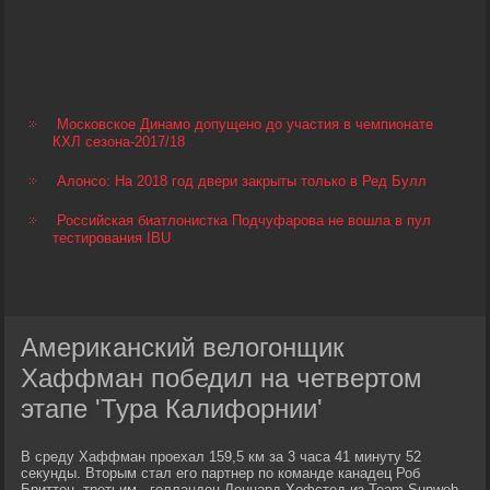
Московское Динамо допущено до участия в чемпионате
КХЛ сезона-2017/18
Алонсо: На 2018 год двери закрыты только в Ред Булл
Российская биатлонистка Подчуфарова не вошла в пул
тестирования IBU
Американский велогонщик
Хаффман победил на четвертом
этапе 'Тура Калифорнии'
В среду Хаффман проехал 159,5 км за 3 часа 41 минуту 52
секунды. Вторым стал его партнер по команде канадец Роб
Бриттон, третьим - голландец Леннард Хофстед из Team Sunweb.