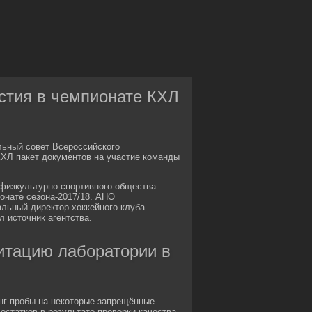
стия в чемпионате КХЛ
льный совет Всероссийского
ХЛ пакет документов на участие команды
физкультурно-спортивного общества
онате сезона-2017/18. АНО
льный директор хоккейного клуба
 источник агентства.
итацию лаборатории в
нг-пробы на некоторые запрещённые
статков в результате проверки качества