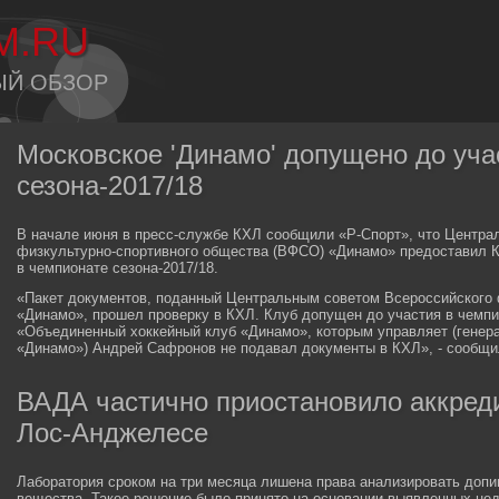
M.RU
ЫЙ ОБЗОР
Московское 'Динамо' допущено до уча
сезона-2017/18
В начале июня в пресс-службе КХЛ сообщили «Р-Спорт», что Центра
физкультурно-спортивного общества (ВФСО) «Динамо» предоставил К
в чемпионате сезона-2017/18.
«Пакет документов, поданный Центральным советом Всероссийского 
«Динамо», прошел проверку в КХЛ. Клуб допущен до участия в чемпи
«Объединенный хоккейный клуб «Динамо», которым управляет (генера
«Динамо») Андрей Сафронов не подавал документы в КХЛ», - сообщил
ВАДА частично приостановило аккред
Лос-Анджелесе
Лаборатория сроком на три месяца лишена права анализировать допи
вещества. Такое решение было принято на основании выявленных недо