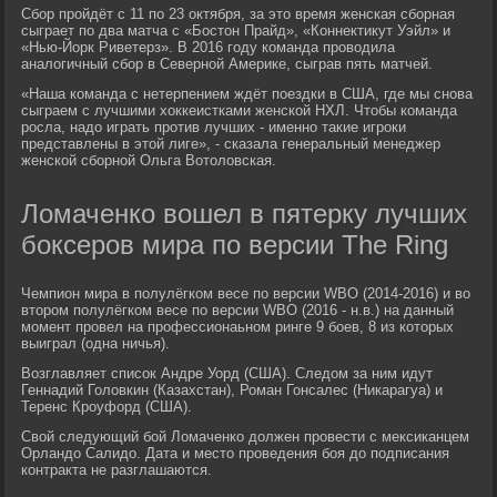
Сбор пройдёт с 11 по 23 октября, за это время женская сборная
сыграет по два матча с «Бостон Прайд», «Коннектикут Уэйл» и
«Нью-Йорк Риветерз». В 2016 году команда проводила
аналогичный сбор в Северной Америке, сыграв пять матчей.
«Наша команда с нетерпением ждёт поездки в США, где мы снова
сыграем с лучшими хоккеистками женской НХЛ. Чтобы команда
росла, надо играть против лучших - именно такие игроки
представлены в этой лиге», - сказала генеральный менеджер
женской сборной Ольга Вотоловская.
Ломаченко вошел в пятерку лучших
боксеров мира по версии The Ring
Чемпион мира в полулёгком весе по версии WBO (2014-2016) и во
втором полулёгком весе по версии WBO (2016 - н.в.) на данный
момент провел на профессионаьном ринге 9 боев, 8 из которых
выиграл (одна ничья).
Возглавляет список Андре Уорд (США). Следом за ним идут
Геннадий Головкин (Казахстан), Роман Гонсалес (Никарагуа) и
Теренс Кроуфорд (США).
Свой следующий бой Ломаченко должен провести с мексиканцем
Орландо Салидо. Дата и место проведения боя до подписания
контракта не разглашаются.