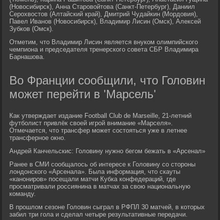
(Новосибирск), Анна Старовойтова (Санкт-Петербург), Даниил
Серохвостов (Алтайский край), Дмитрий Чудайкин (Мордовия),
Павел Иванов (Новосибирск), Владимир Лисин (Омск), Алексей
Зубков (Омск).
Отметим, что Владимир Лисин является внуком олимпийского
чемпиона и председателя тренерского совета СБР Владимира
Барнашова.
Во Франции сообщили, что Головин
может перейти в 'Марсель'
Как утверждает издание Football Club de Marseille, 21-летний
футболист привлёк своей игрой внимание «Марселя».
Отмечается, что трансфер может состояться уже в летнее
трансферное окно.
Андрей Канчельскис: Головину нужно бегом бежать в «Арсенал»
Ранее в СМИ сообщалось об интересе к Головину со стороны
лондонского «Арсенала». Была информация, что скауты
«канониров» посещали матчи Кубка конфедераций, где
просматривали россиянина в матчах за свою национальную
команду.
В прошлом сезоне Головин сыграл в РФПЛ 30 матчей, в которых
забил три гола и сделал четыре результативные передачи.