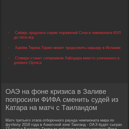
Сибирь продлила серию поражений Сочи в чемпионате КХЛ
до пяти игр
Хавбек Терека Торже может продолжить карьеру в Испании
Стиверн станет соперником Уайлдера вместо уличенного в
допинге Ортиса
ОАЭ на фоне кризиса в Заливе
попросили ФИФА сменить судей из
Катара на матч с Таиландом
Матч третьего этапа отборочного раунда чемпионата мира по
футболу 2018 года в Азиатской зоне Таиланд - ОАЭ будет сыгран
13 июня в Бангкоке. Главным арбитром встречи назначен Фахд