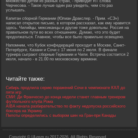
множество детей из разных стран, - приводит RT слова
Черчесова. - Такое лучше один раз увидеть, чем сто раз
услышать.
Капитан сборной Германии (Юлиан Дракслер. - Прим. «СЭ»)
написал открытое письмо, в котором рассказал, как ему нравится
здесь. Чилийцы, мексиканцы и другие тоже довольны. Россия на
правильном пути во всех отношениях. Думаю, что это будет
продолжаться. Главное, чтобы все было правильно освещено.
Напомним, что Кубок конфедераций проходит в Москве, Санкт-
Петербурге, Казани и Сочи с 17 июня по 2 июля. В финале
турнира сыграют сборные Германии и Чили. Встреча состоится 2
июля, начало - в 21.00 по московскому времени.
Читайте также:
Сибирь продлила серию поражений Сочи в чемпионате КХЛ до
пяти игр
СМИ: Ди Франческо до конца недели станет главным тренером
футбольного клуба Рома
AIBA начала разбирательство по факту недопуска российского
боксера на Украину
Пилоты определились с выбором шин на Гран-при Канады
Copyright © Ul-gsm.ru 2017-2026. All Rights Reserved.