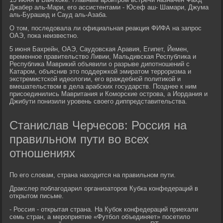
Джабер аль-Мари, его ассистентами - Юсеф аш- Шамари, Джума
аль-Бурашед и Сауд аль-Азаба.
О том, последовала ли официальная реакция ФИФА на запрос
ОАЭ, пока неизвестно.
5 июня Бахрейн, ОАЭ, Саудовская Аравия, Египет, Йемен,
временное правительство Ливии, Мальдивская Республика и
Республика Маврикий объявили о разрыве дипотношений с
Катаром, объяснив это поддержкой эмиратом терроризма и
экстремистской идеологии, его враждебной политикой и
вмешательством в дела арабских государств. Позднее к ним
присоединились Мавритания и Коморские острова, а Иордания и
Джибути понизили уровень своего диппредставительства.
Станислав Черчесов: Россия на
правильном пути во всех
отношениях
По его словам, страна находится на правильном пути.
Дракслер поблагодарил организаторов Кубка конфедераций в
открытом письме.
- Россия - открытая страна. На Кубок конфедераций приехали
семь стран, а мероприятие «Футбол объединяет» посетило