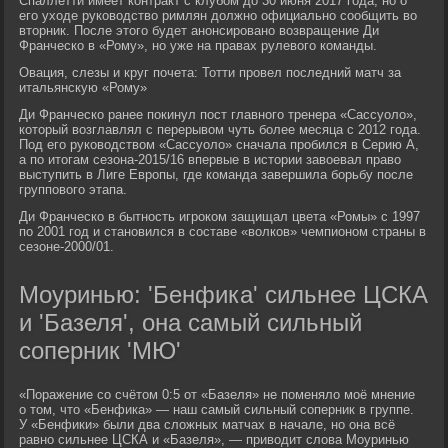
Спаллетти имеет контракт с клубом до 30 июня 2017 года, но о
его уходе руководство римлян должно официально сообщить во
вторник. После этого будет анонсировано возвращение Ди
Франческо в «Рому», но уже на правах рулевого команды.
Овация, слезы и круг почета: Тотти провел последний матч за
итальянскую «Рому»
Ди Франческо ранее покинул пост главного тренера «Сассуоло»,
который возглавлял с перерывом чуть более месяца с 2012 года.
Под его руководством «Сассуоло» сначала пробился в Серию А,
а по итогам сезона-2015/16 впервые в истории завоевал право
выступить в Лиге Европы, где команда завершила борьбу после
группового этапа.
Ди Франческо в бытность игроком защищал цвета «Ромы» с 1997
по 2001 год и становился в составе «волков» чемпионом страны в
сезоне-2000/01.
Моуринью: 'Бенфика' сильнее ЦСКА
и 'Базеля', она самый сильный
соперник 'МЮ'
«Поражение со счётом 0:5 от «Базеля» не поменяло моё мнение
о том, что «Бенфика» — наш самый сильный соперник в группе.
У «Бенфики» были два сложных матчах в начале, но она всё
равно сильнее ЦСКА и «Базеля», — приводит слова Моуринью