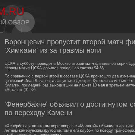
M.RU
ЫЙ ОБЗОР
Воронцевич пропустит второй матч фи
'Химками' из-за травмы ноги
ЦСКА в субботу проведет в Москве второй матч финальной серии Един
первом матче ЦСКА добился победы со счетом 94:88.
По сравнению с первой игрой в составе ЦСКА произошло два изменен
центровой Иван Лазарев, а защитника Дмитрия Кулагина заменил ег
Кулагин, последний раз выходивший на паркет 10 мая в третьем мат
«Астаны» (91:73).
'Фенербахче' объявил о достигнутом с
по переходу Камени
«Фенербахче» по итогам переговоров с «Малагой» объявил о достиже
летним камерунским футболистом и его клубом по поводу трансфера.
чтобы продолжить переговоры.