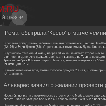
M.RU
ЫЙ ОБЗОР
'Рома' обыграла 'Кьево' в матче чемп
В составе победителей забитыми мячами отметились Стефан Эль-Шаа
(42, 76) и Эдин Джеко (83). У проигравших отличились Лукас Кастро (15
В турнирной таблице «Рома», набрав 84 очка, занимает второе место
в активе на одно очко больше, свой матч команда из Турина проведет
Третьим, набрав 80 очков, идет «Наполи», который позднее в субботу
очками идет 14-м.
В заключительном туре, матчи которого пройдут 28 мая, «Рома» прим
«Аталантой».
Альварес заявил о желании провести
«Если бы появилась возможность встретиться с Мейвезером еще раз,
сказать, что на этот раз все было бы совсем иначе, чем было несколь
Напомним, Альварес проиграл Мейвезеру решением судей в 2013 году