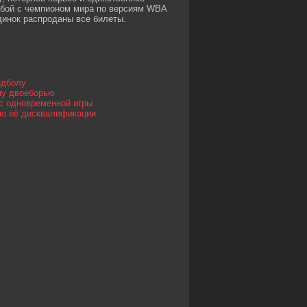
т бой с чемпионом мира по версиям WBA
динок распроданы все билеты.
ндболу
му двоеборью
нс одновременной игры
по её дисквалификации