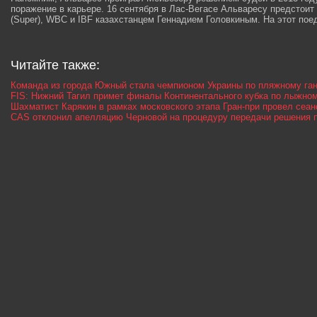
поражение в карьере. 16 сентября в Лас-Вегасе Альваресу предстои
(Super), WBC и IBF казахстанцем Геннадием Головкиным. На этот пое
Читайте также:
Команда из города Южный стала чемпионом Украины по пляжному га
FIS: Нижний Тагил примет финалы Континентального кубка по лыжно
Шахматист Карякин в рамках московского этапа Гран-при провел сеа
CAS отклонил апелляцию Черновой на процедуру передачи решения 