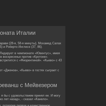
ионата Италии
рави (28-я, 58-я минуты), Мохамед Салах
) и Роберто Инглесе (37, 86).
. Лидирует в чемпионате «Ювентус», имея
 в воскресенье против «Кротоне».
 встретится с «Фиорентиной». «Кьево» с 43
ет «Дженоа», «Кьево» в гостях сыграет с
 реванш с Мейвезером
 я бы с удовольствием принял ее. И могу
ко лет назад», - сказал «Канело».
, потерпев первое и единственное