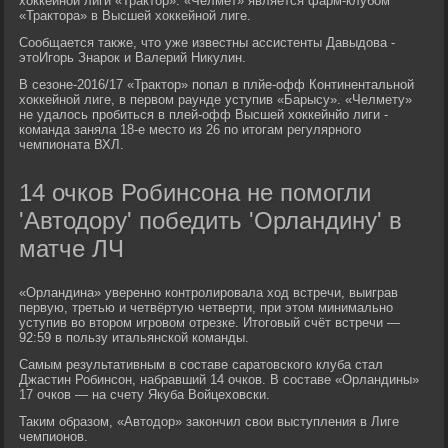
хоккейной лиги «Трактор». «Челмет» является фарм-клубом
«Трактора» в Высшей хоккейной лиге.
Сообщается также, что уже известны ассистенты Давыдова -
этоИгорь Знарок и Валерий Никулин.
В сезоне-2016/17 «Трактор» попал в плйе-офф Континентальной
хоккейной лиге, в первом раунде уступив «Барысу». «Челмету»
не удалось пробиться в плей-офф Высшей хоккейнйо лиги -
команда заняла 18-е место из 26 по итогам регулярного
чемпионата ВХЛ.
14 очков Робинсона не помогли
'Автодору' победить 'Орландину' в
матче ЛЧ
«Орландина» уверенно контролировала ход встречи, выиграв
первую, третью и четвёртую четверти, при этом минимально
уступив во втором игровом отрезке. Итоговый счёт встречи —
92:59 в пользу итальянской команды.
Самым результативным в составе саратовского клуба стал
Джастин Робинсон, набравший 14 очков. В составе «Орландины»
17 очков — на счету Якуба Войцеховски.
Таким образом, «Автодор» закончил свои выступления в Лиге
чемпионов.