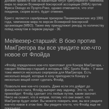
должен провести бой за вакантный титул «регулярного» чемпиона
мира по версии Всемирной боксерской ассоциации (WBA) против
Фреса Окендо из Пуэрто-Рико, однако отмечается, что этот
поединок, скорее всего, будет отменен.
Бриггс является серебряным призером Панамериканских игр 1991
года, чемпионом мира по версии Всемирной боксерской
организации (WBO). Также ему принадлежит рекорд по количеству
побед нокаутом в первом раунде - 36.
Мейвезер-старший: В бою против
МакГрегора вы все увидите кое-что
новое от Флойда
«Флойд определенно кое-что приготовит для Конора МакГрегора, -
говорит Мейвезер-старший в интервью NBC Sports Radio. - У меня
тоже имеется несколько сюрпризов для МакГрегора. Есть
несколько вещей, которые я хочу преподнести Конору и
несколько вещей хочет сделать Флойд.
Позвольте мне кое-что сказать. Даже если это дойдет до
финального гонга, Флойд выпорет ему задницу. Это то, что
произойдет. Флойд сделает это любым путем, каким захочет.
Никто не скажет, что я неправ, потому что они знают, что
МакГрегор будет избит. Вы можете поверить мне, вы все увидите
кое-что новое в этом бою. Вы увидите что-то, что Флойд еще не
показывал.