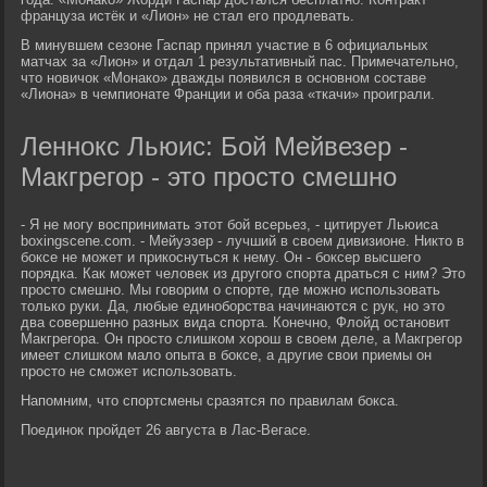
француза истёк и «Лион» не стал его продлевать.
В минувшем сезоне Гаспар принял участие в 6 официальных
матчах за «Лион» и отдал 1 результативный пас. Примечательно,
что новичок «Монако» дважды появился в основном составе
«Лиона» в чемпионате Франции и оба раза «ткачи» проиграли.
Леннокс Льюис: Бой Мейвезер -
Макгрегор - это просто смешно
- Я не могу воспринимать этот бой всерьез, - цитирует Льюиса
boxingscene.com. - Мейуэзер - лучший в своем дивизионе. Никто в
боксе не может и прикоснуться к нему. Он - боксер высшего
порядка. Как может человек из другого спорта драться с ним? Это
просто смешно. Мы говорим о спорте, где можно использовать
только руки. Да, любые единоборства начинаются с рук, но это
два совершенно разных вида спорта. Конечно, Флойд остановит
Макгрегора. Он просто слишком хорош в своем деле, а Макгрегор
имеет слишком мало опыта в боксе, а другие свои приемы он
просто не сможет использовать.
Напомним, что спортсмены сразятся по правилам бокса.
Поединок пройдет 26 августа в Лас-Вегасе.