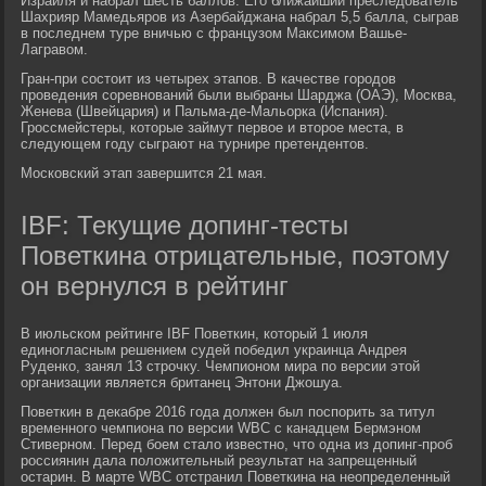
Израиля и набрал шесть баллов. Его ближайший преследователь
Шахрияр Мамедьяров из Азербайджана набрал 5,5 балла, сыграв
в последнем туре вничью с французом Максимом Вашье-
Лагравом.
Гран-при состоит из четырех этапов. В качестве городов
проведения соревнований были выбраны Шарджа (ОАЭ), Москва,
Женева (Швейцария) и Пальма-де-Мальорка (Испания).
Гроссмейстеры, которые займут первое и второе места, в
следующем году сыграют на турнире претендентов.
Московский этап завершится 21 мая.
IBF: Текущие допинг-тесты
Поветкина отрицательные, поэтому
он вернулся в рейтинг
В июльском рейтинге IBF Поветкин, который 1 июля
единогласным решением судей победил украинца Андрея
Руденко, занял 13 строчку. Чемпионом мира по версии этой
организации является британец Энтони Джошуа.
Поветкин в декабре 2016 года должен был поспорить за титул
временного чемпиона по версии WBC с канадцем Бермэном
Стиверном. Перед боем стало известно, что одна из допинг-проб
россиянин дала положительный результат на запрещенный
остарин. В марте WBC отстранил Поветкина на неопределенный