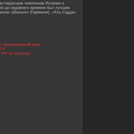
шестикратным чемпионом Испании и
 он до недавнего времени был лучшим
роком «Шальке» (Германия), «Аль-Садда»
нс одновременной игры
КЕЧ
й РФ по биатлону