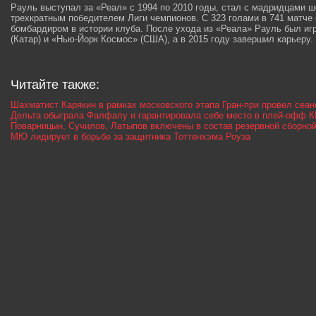
Рауль выступал за «Реал» с 1994 по 2010 годы, стал с мадридцами 
трехкратным победителем Лиги чемпионов. С 323 голами в 741 матче
бомбардиром в истории клуба. После ухода из «Реала» Рауль был иг
(Катар) и «Нью-Йорк Космос» (США), а в 2015 году завершил карьеру.
Читайте также:
Шахматист Карякин в рамках московского этапа Гран-при провел сеа
Дельта обыграла Фалфалу и гарантировала себе место в плей-офф 
Поварницын, Сучилов, Латыпов включены в состав резервной сборно
МЮ лидирует в борьбе за защитника Тоттенхэма Роуза