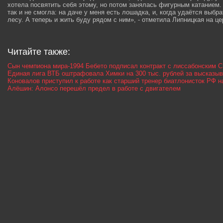
хотела посвятить себя этому, но потом занялась фигурным катанием.
так и не смогла: на даче у меня есть лошадка, и, когда удаётся выбр
лесу. А теперь и жить буду рядом с ним», - отметила Липницкая на ц
Читайте также:
Сын чемпиона мира-1994 Бебето подписал контракт с лиссабонским 
Единая лига ВТБ оштрафовала Химки на 300 тыс. рублей за высказы
Коновалов приступил к работе как старший тренер биатлонисток РФ н
Алёшин: Алонсо перешёл предел в работе с двигателем