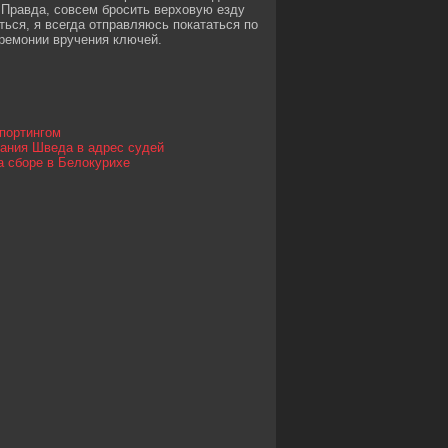
 Правда, совсем бросить верховую езду
аться, я всегда отправляюсь покататься по
еремонии вручения ключей.
Спортингом
вания Шведа в адрес судей
а сборе в Белокурихе