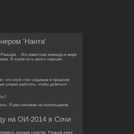
нером 'Нанта'
 Раньери. - Это известная команда в мире.
азма. В клубе есть много хороших
акт, что клуб стал седьмым в прошлом
вык упорно работать, чтобы добиться
ать?
таты. Я рассчитываю на болельщиков.
ду на ОИ-2014 в Сочи
влекаюсь конным спортом. Раньше даже