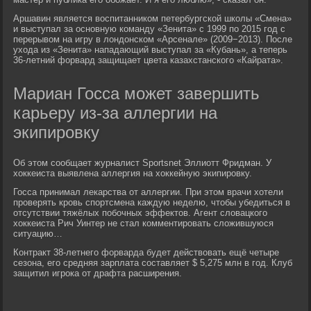
Аршавин является воспитанником петербургской школы «Смена»
и выступал за основную команду «Зенита» с 1999 по 2015 год с
перерывом на игру в лондонском «Арсенале» (2009−2013). После
ухода из «Зенита» нападающий выступал за «Кубань», а теперь
36-летний форвард защищает цвета казахстанского «Кайрата».
Мариан Госса может завершить
карьеру из-за аллергии на
экипировку
Об этом сообщает журналист Sportsnet Эллиотт Фридман. У
хоккеиста выявлена аллергия на хоккейную экипировку.
Госса принимал лекарства от аллергии. При этом врачи хотели
проверять кровь спортсмена каждую неделю, чтобы убедиться в
отсутствии тяжёлых побочных эффектов. Агент словацкого
хоккеиста Рич Уинтер не стал комментировать сложившуюся
ситуацию…
Контракт 38-летнего форварда будет действовать ещё четыре
сезона, его средняя зарплата составляет $ 5,275 млн в год. Клуб
защитил игрока от драфта расширения.