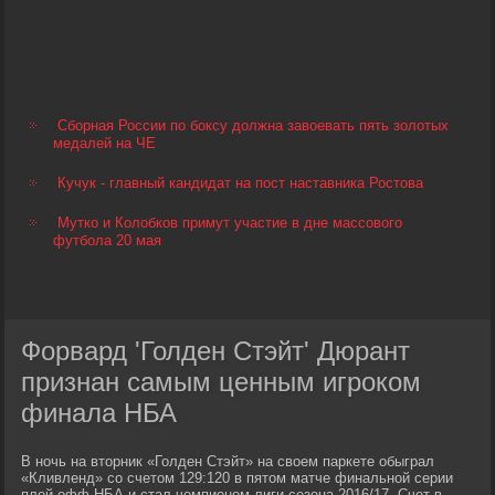
Сборная России по боксу должна завоевать пять золотых
медалей на ЧЕ
Кучук - главный кандидат на пост наставника Ростова
Мутко и Колобков примут участие в дне массового
футбола 20 мая
Форвард 'Голден Стэйт' Дюрант
признан самым ценным игроком
финала НБА
В ночь на вторник «Голден Стэйт» на своем паркете обыграл
«Кливленд» со счетом 129:120 в пятом матче финальной серии
плей-офф НБА и стал чемпионом лиги сезона-2016/17. Счет в