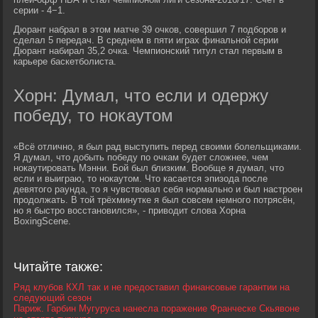
серии - 4−1.
Дюрант набрал в этом матче 39 очков, совершил 7 подборов и
сделал 5 передач. В среднем в пяти играх финальной серии
Дюрант набирал 35,2 очка. Чемпионский титул стал первым в
карьере баскетболиста.
Хорн: Думал, что если и одержу
победу, то нокаутом
«Всё отлично, я был рад выступить перед своими болельщиками.
Я думал, что добыть победу по очкам будет сложнее, чем
нокаутировать Мэнни. Бой был близким. Вообще я думал, что
если и выиграю, то нокаутом. Что касается эпизода после
девятого раунда, то я чувствовал себя нормально и был настроен
продолжать. В той трёхминутке я был совсем немного потрясён,
но я быстро восстановился», - приводит слова Хорна
BoxingScene.
Читайте также:
Ряд клубов КХЛ так и не предоставил финансовые гарантии на
следующий сезон
Париж. Гарбин Мугуруса нанесла поражение Франческе Скьявоне