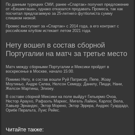
По данным турецких СМИ, ранее «Спартак» получил предложение
от «Бешикташа», однако отказался продавать Промеса, так как
посчитал предлагаемую за 25-летнего футболиста сумму
слишком низкой.
Промес выступает за «Спартак» с 2014 года, а его контракт с
российским клубом истекает летом 2021 года.
Нету вошел в состав сборной
Португалии на матч за третье место
Матч между сборными Португалии и Мексики пройдет в
воскресенье в Москве, начало 15:00.
Помимо Нету, в состав вошли Руй Патрисиу, Пепе, Жоау
Моутиньо, Андре Силва, Нелсон Семеду, Данилу, Пицци, Нани,
Желсон Мартинш, Элизеу.
В составе сборной Мексики на поле выйдут Гильермо Очоа,
Нестор Араухо, Рафаэль Маркес, Мигель Лайюн, Карлос Вела,
Хавьер Эрнандес, Эктор Морено, Эктор Эррера, Андрес Гуардадо,
Орибе Перальта, Луис Рейес.
Читайте также: