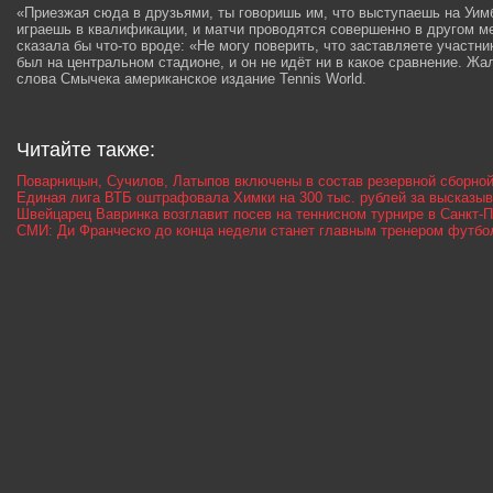
«Приезжая сюда в друзьями, ты говоришь им, что выступаешь на Уим
играешь в квалификации, и матчи проводятся совершенно в другом м
сказала бы что-то вроде: «Не могу поверить, что заставляете участни
был на центральном стадионе, и он не идёт ни в какое сравнение. Жал
слова Смычека американское издание Tennis World.
Читайте также:
Поварницын, Сучилов, Латыпов включены в состав резервной сборно
Единая лига ВТБ оштрафовала Химки на 300 тыс. рублей за высказы
Швейцарец Вавринка возглавит посев на теннисном турнире в Санкт-
СМИ: Ди Франческо до конца недели станет главным тренером футбо