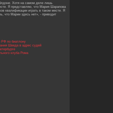
блдоне. Хотя на самом деле лишь
есте. Я представляю, что Мария Шарапова
ков квалификации играть в таком месте. Я
ь, что Марии здесь нет», - приводит
й РФ по биатлону
вания Шведа в адрес судей
Петербурге
льного клуба Рома