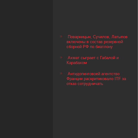
Поварницын, Сучилов, Латыпов
включены в состав резервной
сборной РФ по биатлону
Ахмат сыграет с Габалой и
Карабахом
Антидопинговоей агентство
Франции раскритиковало ITF за
отказ сотрудничать