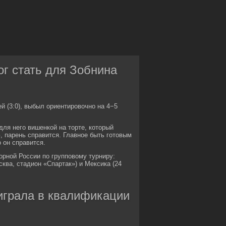
г стать для Зобнина
й (3:0), выбыл ориентировочно на 4−5
для него вишенкой на торте, который
ю, парень справится. Главное быть готовым
 он справится.
орной России по групповому турниру:
сква, стадион «Спартак») и Мексика (24
играла в квалификации