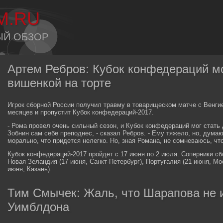
M.RU
ЫЙ ОБЗОР
Артем Ребров: Кубок конфедераций мо
вишенкой на торте
Игрок сборной России получил травму в товарищеском матче с Венгие
месяцев и пропустит Кубок конфедераций-2017.
- Рома провел очень сильный сезон, и Кубок конфедераций мог стать 
Зобнин сам себе преподнес, - сказал Ребров. - Ему тяжело, но, дума
морально, что придется нелегко. Но, зная Романа, не сомневаюсь, что
Кубок конфедераций-2017 пройдет с 17 июня по 2 июля. Соперники сб
Новая Зеландия (17 июня, Санкт-Петербург), Португалия (21 июня, Мо
июня, Казань).
Тим Смычек: Жаль, что Шарапова не 
Уимблдона