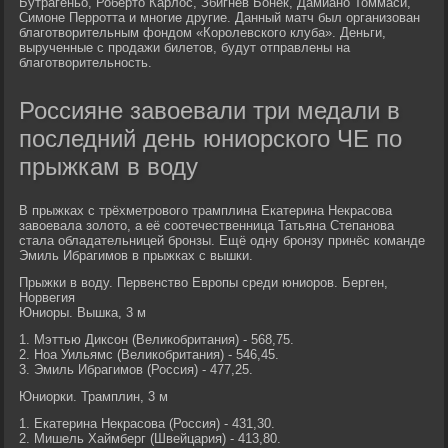
Бутрагеньо, Роберто Карлос, Збигнев Бонек, Дамиано Томмаси,
Симоне Перротта и многие другие. Данный матч был организован
благотворительным фондом «Королевского клуба». Деньги,
вырученные с продажи билетов, будут отправлены на
благотворительность.
Россияне завоевали три медали в
последний день юниорского ЧЕ по
прыжкам в воду
В прыжках с трёхметрового трамплина Екатерина Некрасова
завоевала золото, а её соотечественница Татьяна Степанова
стала обладательницей бронзы. Ещё одну бронзу принёс команде
Эмиль Ибрагимов в прыжках с вышки.
Прыжки в воду. Первенство Европы среди юниоров. Берген,
Норвегия
Юниоры. Вышка, 3 м
1. Мэттью Диксон (Великобритания) - 568,75.
2. Ноа Уильямс (Великобритания) - 546,45.
3. Эмиль Ибрагимов (Россия) - 477,25.
Юниорки. Трамплин, 3 м
1. Екатерина Некрасова (Россия) - 431,30.
2. Мишель Хаймберг (Швейцария) - 413,80.