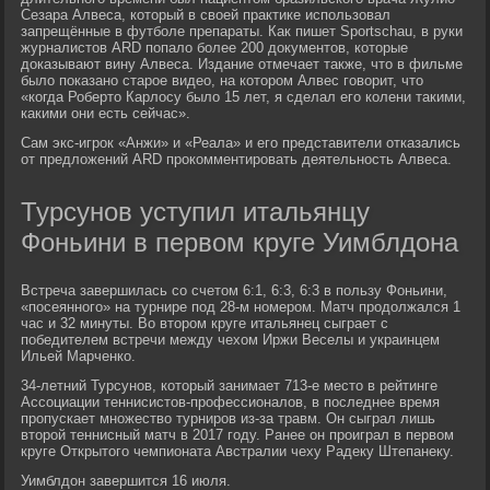
Сезара Алвеса, который в своей практике использовал
запрещённые в футболе препараты. Как пишет Sportschau, в руки
журналистов ARD попало более 200 документов, которые
доказывают вину Алвеса. Издание отмечает также, что в фильме
было показано старое видео, на котором Алвес говорит, что
«когда Роберто Карлосу было 15 лет, я сделал его колени такими,
какими они есть сейчас».
Сам экс-игрок «Анжи» и «Реала» и его представители отказались
от предложений ARD прокомментировать деятельность Алвеса.
Турсунов уступил итальянцу
Фоньини в первом круге Уимблдона
Встреча завершилась со счетом 6:1, 6:3, 6:3 в пользу Фоньини,
«посеянного» на турнире под 28-м номером. Матч продолжался 1
час и 32 минуты. Во втором круге итальянец сыграет с
победителем встречи между чехом Иржи Веселы и украинцем
Ильей Марченко.
34-летний Турсунов, который занимает 713-е место в рейтинге
Ассоциации теннисистов-профессионалов, в последнее время
пропускает множество турниров из-за травм. Он сыграл лишь
второй теннисный матч в 2017 году. Ранее он проиграл в первом
круге Открытого чемпионата Австралии чеху Радеку Штепанеку.
Уимблдон завершится 16 июля.