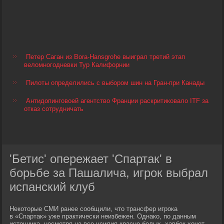
Петер Саган из Bora-Hansgrohe выиграл третий этап
веломногодневки Тур Калифорнии
Пилоты определились с выбором шин на Гран-при Канады
Антидопинговоей агентство Франции раскритиковало ITF за
отказ сотрудничать
'Бетис' опережает 'Спартак' в
борьбе за Пашалича, игрок выбрал
испанский клуб
Некоторые СМИ ранее сообщили, что трансфер игрока
в «Спартак» уже практически неизбежен. Однако, по данным
источника, несмотря на все усилия красно-белых, хавбек хочет