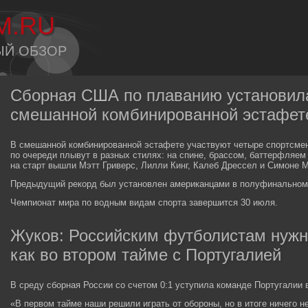
M.RU
ЫЙ ОБЗОР
Сборная США по плаванию установила
смешанной комбинированной эстафет
В смешанной комбинированной эстафете участвуют четыре спортсмен
по очереди плывут в разных стилях: на спине, брассом, баттерфляем
на старт вышли Мэтт Гриверс, Лилли Кинг, Калеб Дрессел и Симоне 
Предыдущий рекорд был установлен американцами в полуфинальном з
Чемпионат мира по водным видам спорта завершится 30 июля.
Жуков: Российским футболистам нужн
как во втором тайме с Португалией
В среду сборная России со счетом 0:1 уступила команде Португалии 
«В первом тайме наши решили играть от обороны, но в итоге ничего н