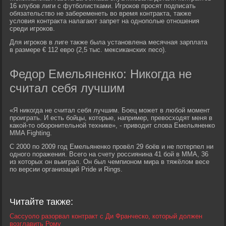
16 клубов лиги с футболистками. Игроков просят подписать
обязательство не забеременеть во время контракта, также
условия контракта налагают запрет на однополые отношения
среди игроков.
Для игроков в лиге также была установлена месячная зарплата
в размере € 112 евро (2,5 тыс. мексиканских песо).
Федор Емельяненко: Никогда не
считал себя лучшим
«Я никогда не считал себя лучшим. Боец может в любой момент
проиграть. И есть бойцы, которые, например, превосходят меня в
какой-то оборонительной технике», - приводит слова Емельяненко
MMA Fighting.
С 2000 по 2009 год Емельяненко провёл 29 боёв и не потерпел ни
одного поражения. Всего на счету россиянина 41 бой в MMA, 36
из которых он выиграл. Он был чемпионом мира в тяжёлом весе
по версии организаций Pride и Rings.
Читайте также:
Сассуоло разорвал контракт с Ди Франческо, который должен
возглавить Рому