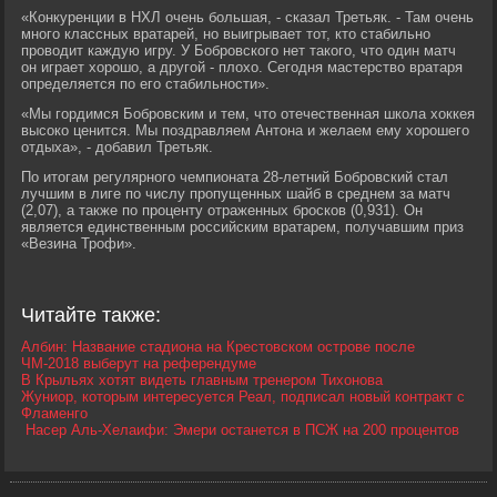
«Конкуренции в НХЛ очень большая, - сказал Третьяк. - Там очень
много классных вратарей, но выигрывает тот, кто стабильно
проводит каждую игру. У Бобровского нет такого, что один матч
он играет хорошо, а другой - плохо. Сегодня мастерство вратаря
определяется по его стабильности».
«Мы гордимся Бобровским и тем, что отечественная школа хоккея
высоко ценится. Мы поздравляем Антона и желаем ему хорошего
отдыха», - добавил Третьяк.
По итогам регулярного чемпионата 28-летний Бобровский стал
лучшим в лиге по числу пропущенных шайб в среднем за матч
(2,07), а также по проценту отраженных бросков (0,931). Он
является единственным российским вратарем, получавшим приз
«Везина Трофи».
Читайте также:
Албин: Название стадиона на Крестовском острове после
ЧМ-2018 выберут на референдуме
В Крыльях хотят видеть главным тренером Тихонова
Жуниор, которым интересуется Реал, подписал новый контракт с
Фламенго
Насер Аль-Хелаифи: Эмери останется в ПСЖ на 200 процентов