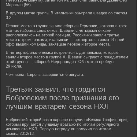
Петер (10-я минута), затем гол на свой счет записала Дженифер
Марожан (56).
В другом матче группы B итальянки обыграли шведок со счетом
3:2.
Первое место в группе заняла сборная Германии, которая в трех
матчах набрала семь очков. Шведки с четырьмя очками
расположились на второй позиции. Россиянки заняли третье
место с тремя очками, итальянки — четвертое с тремя. В плей-
офф вышли команды, занявшие первое и второе места.
В четвертьфинале немки встретятся с датчанками, которые
заняли второе место в группе А. Шведки сыграют с победителем
этой группы — сборной Нидерландов. Оба матча пройдут
29 июля.
Чемпионат Европы завершится 6 августа.
Третьяк заявил, что гордится
Бобровским после признания его
лучшим вратарем сезона НХЛ
Бобровский второй раз в карьере получил «Везина Трофи», приз,
который вручается лучшему вратарю по итогам регулярного
чемпионата НХЛ. Первую награду он получил по итогам
сезона-2012/13.