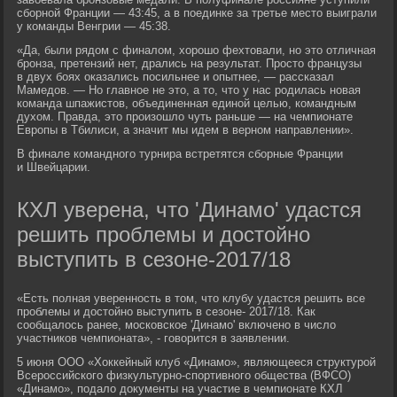
сборной Франции — 43:45, а в поединке за третье место выиграли
у команды Венгрии — 45:38.
«Да, были рядом с финалом, хорошо фехтовали, но это отличная
бронза, претензий нет, дрались на результат. Просто французы
в двух боях оказались посильнее и опытнее, — рассказал
Мамедов. — Но главное не это, а то, что у нас родилась новая
команда шпажистов, объединенная единой целью, командным
духом. Правда, это произошло чуть раньше — на чемпионате
Европы в Тбилиси, а значит мы идем в верном направлении».
В финале командного турнира встретятся сборные Франции
и Швейцарии.
КХЛ уверена, что 'Динамо' удастся
решить проблемы и достойно
выступить в сезоне-2017/18
«Есть полная уверенность в том, что клубу удастся решить все
проблемы и достойно выступить в сезоне- 2017/18. Как
сообщалось ранее, московское 'Динамо' включено в число
участников чемпионата», - говорится в заявлении.
5 июня ООО «Хоккейный клуб «Динамо», являющееся структурой
Всероссийского физкультурно-спортивного общества (ВФСО)
«Динамо», подало документы на участие в чемпионате КХЛ