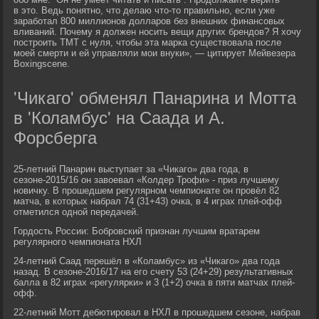
в это. Ведь понятно, что делаю что-то правильно, если уже
заработал 800 миллионов долларов без внешних финансовых
вливаний. Почему я должен носить вещи других брендов? Я хочу
построить TMT c нуля, чтобы эта марка существовала после
моей смерти и ей управляли мои внуки», — цитирует Мейвезера
Boxingscene.
'Чикаго' обменял Панарина и Мотта
в 'Коламбус' на Саада и А.
Форсберга
25-летний Панарин выступает за «Чикаго» два года, в
сезоне-2015/16 он завоевал «Колдер Трофи» - приз лучшему
новичку. В прошедшем регулярном чемпионате он провёл 82
матча, в которых набрал 74 (31+43) очка, в 4 играх плей-офф
отметился одной передачей.
Гордость России: Бобровский признан лучшим вратарем
регулярного чемпионата НХЛ
24-летний Саад перешёл в «Коламбус» из «Чикаго» два года
назад. В сезоне-2016/17 на его счету 53 (24+29) результативных
балла в 82 играх «регулярки» и 3 (1+2) очка в пяти матчах плей-
офф.
22-летний Мотт дебютировал в НХЛ в прошедшем сезоне, набрав