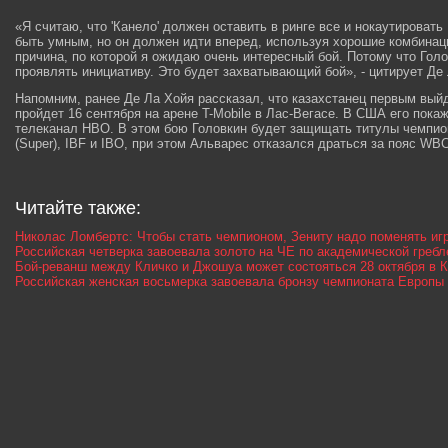
«Я считаю, что 'Канело' должен оставить в ринге все и нокаутировать
быть умным, но он должен идти вперед, используя хорошие комбинаци
причина, по которой я ожидаю очень интересный бой. Потому что Голо
проявлять инициативу. Это будет захватывающий бой», - цитирует Де
Напомним, ранее Де Ла Хойя рассказал, что казахстанец первым выйде
пройдет 16 сентября на арене T-Mobile в Лас-Вегасе. В США его пока
телеканал HBO. В этом бою Головкин будет защищать титулы чемпио
(Super), IBF и IBO, при этом Альварес отказался драться за пояс WBC
Читайте также:
Николас Ломбертс: Чтобы стать чемпионом, Зениту надо поменять иг
Российская четверка завоевала золото на ЧЕ по академической гребл
Бой-реванш между Кличко и Джошуа может состояться 28 октября в
Российская женская восьмерка завоевала бронзу чемпионата Европы 