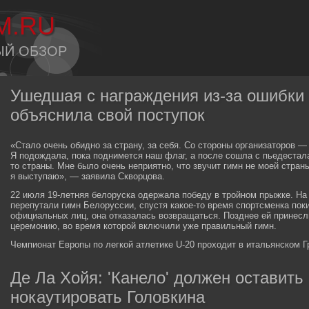
M.RU
ЫЙ ОБЗОР
Ушедшая с награждения из-за ошибки
объяснила свой поступок
«Стало очень обидно за страну, за себя. Со стороны организаторов 
Я подождала, пока поднимется наш флаг, а после сошла с пьедестала,
то страны. Мне было очень неприятно, что звучит гимн не моей стран
я выступаю», — заявила Скворцова.
22 июля 19-летняя белоруска одержала победу в тройном прыжке. На
перепутали гимн Белоруссии, спустя какое-то время спортсменка пок
официальных лиц, она отказалась возвращаться. Позднее ей принесл
церемонию, во время которой включили уже правильный гимн.
Чемпионат Европы по легкой атлетике U-20 проходит в итальянском Гр
Де Ла Хойя: 'Канело' должен оставить 
нокаутировать Головкина