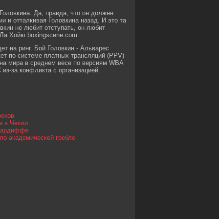
 Головкина. Да, правда, что он должен
и и отталкивая Головкина назад. И это та
вкин не любит отступать, он любит
 Ла Хойю boxingscene.com.
т на ринг. Бой Головкин - Альварес
жет по системе платных трансляций (PPV)
на мира в среднем весе по версиям WBA
 из-за конфликта с организацией.
роков
е в Чехии
 Кардиффе
по академической гребле