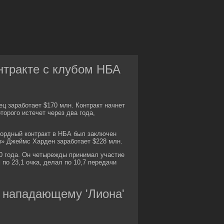
нтракте с клубом НБА
ец заработает $170 млн. Контракт начнет
орого истечет через два года,
кордный контракт в НБА был заключен
» Джеймс Харден заработает $228 млн.
0 года. Он четырежды принимал участие
по 23,1 очка, делал по 10,7 передачи
к нападающему 'Лиона'