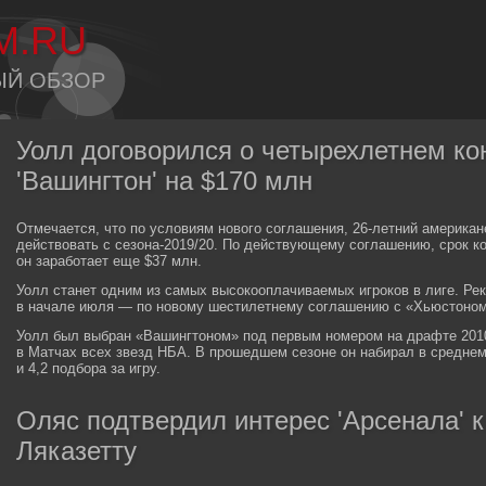
M.RU
ЫЙ ОБЗОР
Уолл договорился о четырехлетнем ко
'Вашингтон' на $170 млн
Отмечается, что по условиям нового соглашения, 26-летний американ
действовать с сезона-2019/20. По действующему соглашению, срок кот
он заработает еще $37 млн.
Уолл станет одним из самых высокооплачиваемых игроков в лиге. Ре
в начале июля — по новому шестилетнему соглашению с «Хьюстоном
Уолл был выбран «Вашингтоном» под первым номером на драфте 201
в Матчах всех звезд НБА. В прошедшем сезоне он набирал в среднем 
и 4,2 подбора за игру.
Оляс подтвердил интерес 'Арсенала' 
Ляказетту