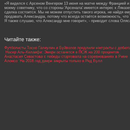
«Я виделся с Арсеном Венгером 13 июня на матче между Францией и 
моему советнику, что со стороны 'Арсенала' имеется интерес к Ляказе
сделка состоится. Мы не можем отпустить такого игрока, не найдя ем
продавать Александра, потому что всегда остаётся возможность, что '
Я также слушаю, что Александр мне говорит», - приводит слова Оляса
Читайте также:
Футболисты Тосно Галиулин и Буйволов продлили контракты с дебю
Насер Аль-Хелаифи: Эмери останется в ПСЖ на 200 процентов
Анастасия Севастова с победы стартовала на соревнованиях в Риме
Алонсо: На 2018 год двери закрыты только в Ред Булл