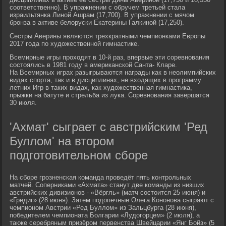
соответственно). В упражнении с обручем третьей стала
израильтянка Линой Ашрам (17,700). В упражнении с мячом
бронза в активе белоруски Екатерины Галкиной (17,250).
Сестры Аверины являются трехкратными чемпионками Европы
2017 года по художественной гимнастике.
Всемирные игры проходят в 10-й раз, впервые эти соревнования
состоялись в 1981 году в американской Санта- Кларе.
На Всемирных играх разыгрываются награды как в неолимпийских
видах спорта, так и в дисциплинах, не входящих в программу
летних Игр в таких видах, как художественная гимнастика,
прыжки на батуте и стрельба из лука. Соревнования завершатся
30 июля.
'Ахмат' сыграет с австрийским 'Ред
Буллом' на втором
подготовительном сборе
На сборе грозненская команда проведёт пять контрольных
матчей. Соперниками «Ахмата» станут две команды из низших
австрийских дивизионов - «Вёргль» (матч состоится 25 июня) и
«Грёдиг» (28 июня). Затем подопечные Олега Кононова сыграют с
чемпионом Австрии «Ред Буллом» из Зальцбурга (28 июня),
победителем чемпионата Болгарии «Лудогорцем» (2 июля), а
также серебряным призёром первенства Швейцарии «Янг Бойз» (5