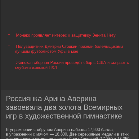
Монако проявляет интерес к защитнику Зенита Нету
Полузащитник Дмитрий Стоцкий признан болельщиками
лучшим футболистом Уфы в мае
Женская сборная России проведёт сбор в США и сыграет с
клубами женской НХЛ
Россиянка Арина Аверина
завоевала два золота Всемирных
игр в художественной гимнастике
В упражнении с обручем Аверина набрала 17,800 балла,
в упражнении с мячом — 18,800. Две серебряные медали в этих
дисциплинах в активе ее сестры Дины Авериной (17,750 и 18,350