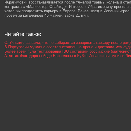
Ибрагимович восстанавливается после тяжелой травмы колена и ста
контракта с «Манчестер Юнайтед». Интерес к Ибрагимовичу проявляю
хотел бы продолжить карьеру в Европе. Ранее швед в Испании играл 
провел за каталонцев 45 матчей, забив 21 мяч.
Читайте также:
С. Уильямс заявила, что не собирается завершать карьеру после рож
В Португалии мужчина облетел стадион на дроне и доставил мяч суд
Более трети пула тестирования IBU составили российские биатлонис
Атлетик благодаря победе Барселоны в Кубке Испании выступит в Ли