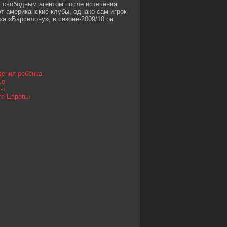
л свободным агентом после истечения
т американские клубы, однако сам игрок
за «Барселону», в сезоне-2009/10 он
дения ребёнка
ье
ты
ге Европы