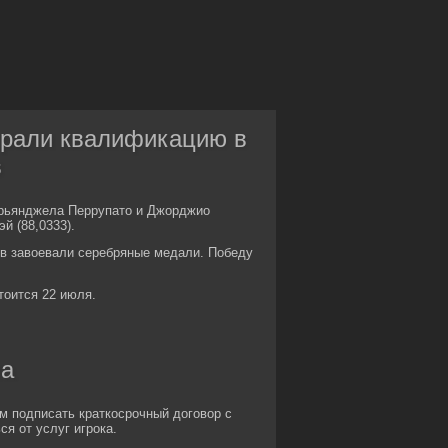
грали квалификацию в
в
арьянджела Перрупато и Джорджио
й (88,0333).
в завоевали серебряные медали. Победу
тоится 22 июля.
ча
м подписать краткосрочный договор с
я от услуг игрока.