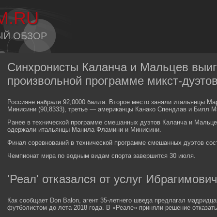
M.RU
ЫЙ ОБЗОР
Синхронисты Каланча и Мальцев выи
произвольной программе микст-дуэто
Россияне набрали 92,0000 балла. Второе место заняли итальянцы М
Минисини (90,8333), третье — американцы Канако Спендлав и Билл Мэ
Ранее в технической программе смешанных дуэтов Каланча и Мальце
одержали итальянцы Манила Фламини и Минисини.
Финал соревнований в технической программе смешанных дуэтов сос
Чемпионат мира по водным видам спорта завершится 30 июля.
'Реал' отказался от услуг Ибрагимови
Как сообщает Don Balon, агент 35-летнего шведа предлагал мадридца
футболистом до лета 2018 года. В «Реале» приняли решение отказатьс