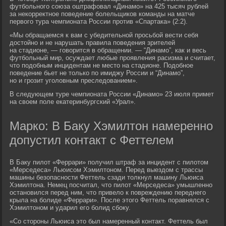
футбольного союза оштрафовал «Динамо» на 425 тысяч рублей
за некорректное поведение болельщиков команды на матче
первого тура чемпионата России против «Спартака» (2:2).
«Мы обращаемся к вам с убедительной просьбой вести себя
достойно и не нарушать правила поведения зрителей
на стадионе, — говорится в обращении. — “Динамо”, как и весь
футбольный мир, осуждает любые проявления расизма и считает,
что подобным инцидентам не место на стадионе. Подобное
поведение бьет не только по имиджу России и “Динамо”,
но и грозит уголовным преследованием».
В следующем туре чемпионата России «Динамо» 23 июля примет
на своем поле екатеринбургский «Урал».
Марко: В Баку Хэмилтон намеренно
допустил контакт с Феттелем
В Баку пилот «Феррари» получил штраф за инцидент с пилотом
«Мерседеса» Льюисом Хэмилтоном. Перед выездом с трассы
машины безопасности Феттель сзади толкнул машину Льюиса
Хэмилтона. Немец посчитал, что пилот «Мерседеса» умышленно
остановился перед ним, что привело к повреждению переднего
крыла на болиде «Феррари». После этого Феттель поравнялся с
Хэмилтоном и ударил его болид сбоку.
«Со стороны Льюиса это был намеренный контакт. Феттель был