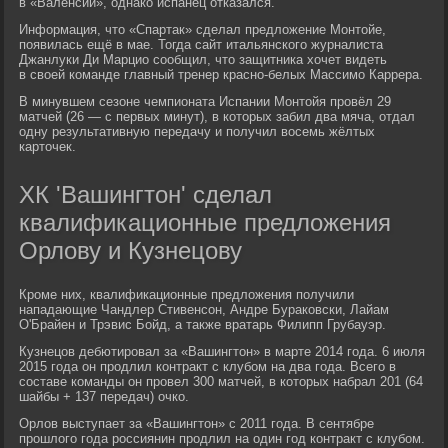
в «Валенсии», однако испанец отказался.
Информация, что «Спартак» сделал предложение Монтойе,
появилась ещё в мае. Тогда сайт итальянского журналиста
Джанлуки Ди Марцио сообщил, что защитника хочет видеть
в своей команде главный тренер красно-белых Массимо Каррера.
В минувшем сезоне чемпионата Испании Монтойя провёл 29
матчей (26 — с первых минут), в которых забил два мяча, отдал
одну результативную передачу и получил восемь жёлтых
карточек.
ХК 'Вашингтон' сделал
квалификационные предложения
Орлову и Кузнецову
Кроме них, квалификационные предложения получили
нападающие Чандлер Стивенсон, Андре Бураковски, Лайам
О'Брайен и Трэвис Бойд, а также вратарь Филипп Грубауэр.
Кузнецов дебютировал за «Вашингтон» в марте 2014 года. 6 июля
2015 года он продлил контракт с клубом на два года. Всего в
составе команды он провел 300 матчей, в которых набрал 201 (64
шайбы + 137 передач) очко.
Орлов выступает за «Вашингтон» с 2011 года. В сентябре
прошлого года россиянин продлил на один год контракт с клубом.