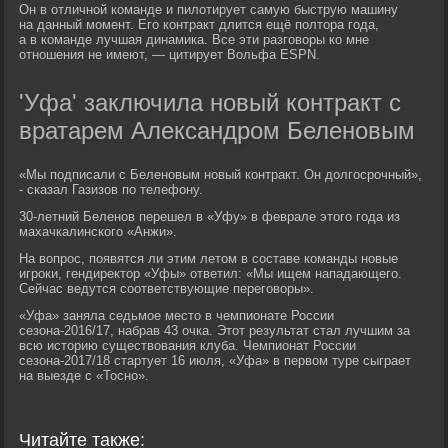
Он в отличной команде и пилотирует самую быструю машину
на данный момент. Его контракт длится ещё полтора года,
а в команде лучшая динамика. Все эти разговоры ко мне
отношения не имеют, — цитирует Вольфа ESPN.
'Уфа' заключила новый контракт с
вратарем Александром Беленовым
«Мы подписали с Беленовым новый контракт. Он долгосрочный»,
- сказал Газизов по телефону.
30-летний Беленов перешел в «Уфу» в феврале этого года из
махачкалинского «Анжи».
На вопрос, появятся ли этим летом в составе команды новые
игроки, гендиректор «Уфы» ответил: «Мы ищем нападающего.
Сейчас ведутся соответствующие переговоры».
«Уфа» заняла седьмое место в чемпионате России
сезона-2016/17, набрав 43 очка. Этот результат стал лучшим за
всю историю существования клуба. Чемпионат России
сезона-2017/18 стартует 16 июля, «Уфа» в первом туре сыграет
на выезде с «Тосно».
Читайте также: