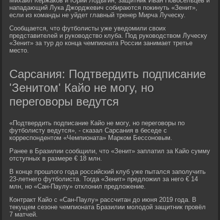
Михаил Кержаков и Юрий Лодыгин, защитник Иван Новосельцев и
нападающий Лука Джорджевич собираются покинуть «Зенит»,
если из команды не уйдет главный тренер Мирча Луческу.
Сообщается, что футболисты уже уведомили своих
представителей и руководство клуба. Под руководством Луческу
«Зенит» за тур до конца чемпионата России занимает третье
место.
Сарсания: Подтвердить подписание
'Зенитом' Кайо не могу, но
переговоры ведутся
«Подтвердить подписание Кайо не могу, но переговоры по
футболисту ведутся», - сказал Сарсания в беседе с
корреспондентом «Чемпионата» Марком Бессоновым.
Ранее в Бразилии сообщили, что «Зенит» заплатил за Кайо сумму
отступных в размере € 18 млн.
В конце прошлого года российский клуб уже пытался заполучить
23-летнего футболиста. Тогда «Зенит» предложил за него € 14
млн, но «Сан-Паулу» отклонил предложение.
Контракт Кайо с «Сан-Паулу» рассчитан до июня 2019 года. В
текущем сезоне чемпионата Бразилии молодой защитник провёл
7 матчей.