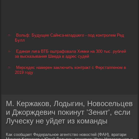
Вольф: Будущее Сайнса-младшего - под контролем Ред
Булл
Единая лига ВТБ оштрафовала Химки на 300 тыс. рублей
за высказывания Шведа в адрес судей
Мерседес намерен заключить контракт с Ферстаппеном в
2019 году
М. Кержаков, Лодыгин, Новосельцев
и Джорждевич покинут 'Зенит', если
Луческу не уйдет из команды
Как сообщает Федеральное агентство новостей (ФАН), вратари