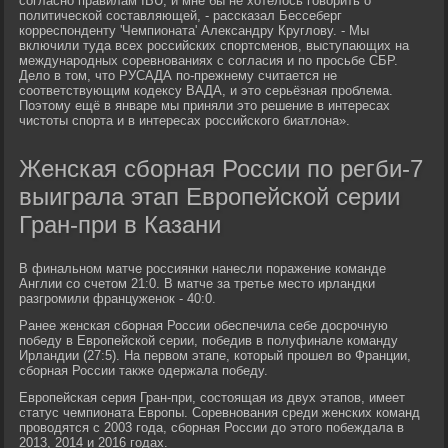
согласно правилам IBU, и мне бы не хотелось говорить о
политической составляющей, - рассказал Бессеберг
корреспонденту 'Чемпионата' Александру Круглову. - Мы
включили туда всех российских спортсменов, выступающих на
международных соревнованиях с согласия и по просьбе СБР.
Дело в том, что РУСАДА по-прежнему считается не
соответствующим кодексу ВАДА, и это серьёзная проблема.
Поэтому ещё в январе мы приняли это решение в интересах
чистоты спорта и в интересах российского биатлона».
Женская сборная России по регби-7
выиграла этап Европейской серии
Гран-при в Казани
В финальном матче россиянки нанесли поражение команде
Англии со счетом 21:0. В матче за третье место ирландки
разгромили француженок - 40:0.
Ранее женская сборная России обеспечила себе досрочную
победу в Европейской серии, победив в полуфинале команду
Ирландии (27:5). На первом этапе, который прошел во Франции,
сборная России также одержала победу.
Европейская серия Гран-при, состоящая из двух этапов, имеет
статус чемпионата Европы. Соревнования среди женских команд
проводятся с 2003 года, сборная России до этого побеждала в
2013, 2014 и 2016 годах.