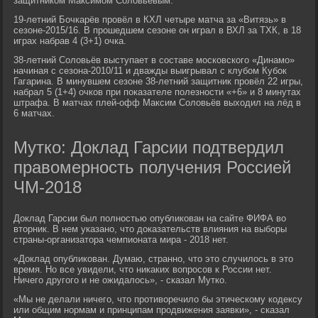
защитником Максимом Соловьёвым.
19-летний Бочкарёв провёл в КХЛ четыре матча за «Витязь» в
сезоне-2015/16. В прошедшем сезоне он играл в ВХЛ за ТХК, в 18
играх набрав 4 (3+1) очка.
38-летний Соловьёв выступает в составе московского «Динамо»
начиная с сезона-2010/11 и дважды выигрывал с клубом Кубок
Гагарина. В минувшем сезоне 38-летний защитник провёл 22 игры,
набрал 5 (1+4) очков при показателе полезности «+6» и 8 минутах
штрафа. В матчах плей-офф Максим Соловьёв выходил на лёд в
6 матчах.
Мутко: Доклад Гарсии подтвердил
правомерность получения Россией
ЧМ-2018
Доклад Гарсии был полностью опубликован на сайте ФИФА во
вторник. В нем указано, что доказательств влияния на выборы
страны-организатора чемпионата мира - 2018 нет.
«Доклад опубликован. Думаю, странно, что это случилось в это
время. Но все увидели, что никаких вопросов к России нет.
Ничего другого и не ожидалось», - сказал Мутко.
«Мы не делали ничего, что противоречило бы этическому кодексу
или общим нормам и принципам продвижения заявки», - сказал