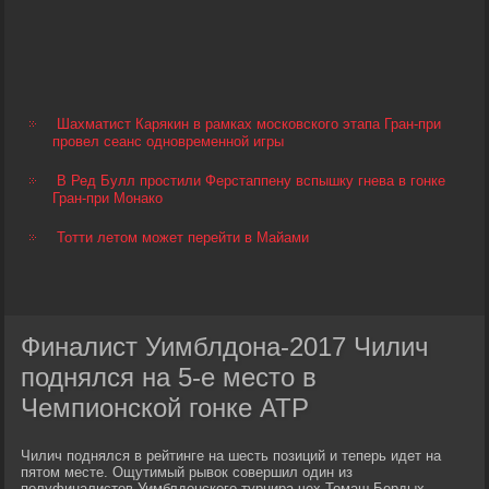
Шахматист Карякин в рамках московского этапа Гран-при
провел сеанс одновременной игры
В Ред Булл простили Ферстаппену вспышку гнева в гонке
Гран-при Монако
Тотти летом может перейти в Майами
Финалист Уимблдона-2017 Чилич
поднялся на 5-е место в
Чемпионской гонке ATP
Чилич поднялся в рейтинге на шесть позиций и теперь идет на
пятом месте. Ощутимый рывок совершил один из
полуфиналистов Уимблдонского турнира чех Томаш Бердых,