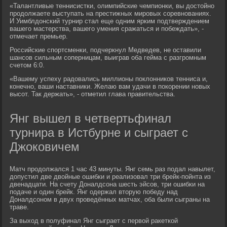
«Талантливые теннисистки, олимпийские чемпионки, вы достойно
продолжаете выступать на престижных мировых соревнованиях.
И Уимблдонский турнир стал еще одним ярким подтверждением
вашего мастерства, вашего умения сражаться и побеждать», -
отмечает премьер.
Российские спортсменки, подчеркнул Медведев, не оставили
шансов сильным соперницам, выиграв оба гейма с разгромным
счетом 6:0.
«Вашему успеху радовались миллионы поклонников тенниса и,
конечно, ваши наставники. Желаю вам удачи в покорении новых
высот. Так держать», - отметил глава правительства.
Янг вышел в четвертьфинал
турнира в Истбурне и сыграет с
Джоковичем
Матч продолжался 1 час 43 минуты. Янг семь раз подал навылет,
допустил две двойные ошибки и реализовал три брейк-пойнта из
двенадцати. На счету Доналдсона шесть эйсов, три ошибки на
подаче и один брейк. Янг одержал вторую победу над
Доналдсоном в двух проведённых матчах, оба были сыграны на
траве.
За выход в полуфинал Янг сыграет с первой ракеткой