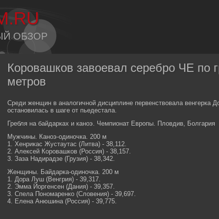
M.RU
ЫЙ ОБЗОР
Коровашков завоевал серебро ЧЕ по г
метров
Среди женщин в аналогичной дисциплине первенствовала венгерка Д
остановилась в шаге от пьедестала.
Гребля на байдарках и каноэ. Чемпионат Европы. Пловдив, Болгария
Мужчины. Каноэ-одиночка. 200 м
1. Хенрикас Жустаутас (Литва) - 38,112.
2. Алексей Коровашков (Россия) - 38,157.
3. Заза Надирадзе (Грузия) - 38,342.
Женщины. Байдарка-одиночка. 200 м
1. Дора Луш (Венгрия) - 39,317.
2. Эмма Йоргенсен (Дания) - 39,357.
3. Спела Пономаренко (Словения) - 39,697.
4. Елена Анюшина (Россия) - 39,775.