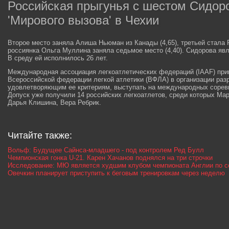
Российская прыгунья с шестом Сидор
'Мирового вызова' в Чехии
Второе место заняла Алиша Ньюман из Канады (4,65), третьей стала 
россиянка Ольга Муллина заняла седьмое место (4,40). Сидорова яв
В среду ей исполнилось 26 лет.
Международная ассоциация легкоатлетических федераций (IAAF) при
Всероссийской федерации легкой атлетики (ВФЛА) в организации раз
удовлетворяющим ее критериям, выступать на международных сорев
Допуск уже получили 14 российских легкоатлетов, среди которых Мар
Дарья Клишина, Вера Ребрик.
Читайте также:
Вольф: Будущее Сайнса-младшего - под контролем Ред Булл
Чемпионская гонка U-21. Карен Хачанов поднялся на три строчки
Исследование: МЮ является худшим клубом чемпионата Англии по с
Овечкин планирует приступить к беговым тренировкам через неделю