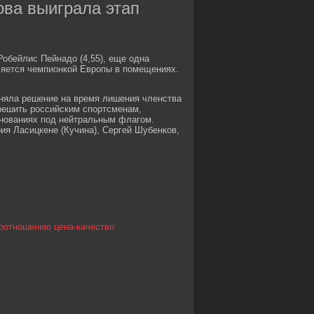
ова выиграла этап
Робейлис Пейнадо (4,55), еще одна
ляется чемпионкой Европы в помещениях.
няла решение на время лишения членства
решить российским спортсменам,
нованиях под нейтральным флагом.
ия Ласицкене (Кучина), Сергей Шубенков,
оотношению цена-качество