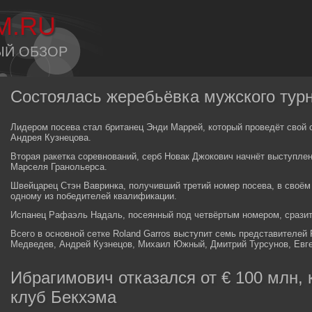
M.RU
ЫЙ ОБЗОР
Состоялась жеребьёвка мужского турн
Лидером посева стал британец Энди Маррей, который проведёт свой 
Андрея Кузнецова.
Вторая ракетка соревнований, серб Новак Джокович начнёт выступлен
Марселя Гранольерса.
Швейцарец Стэн Вавринка, получивший третий номер посева, в своём
одному из победителей квалификации.
Испанец Рафаэль Надаль, посеянный под четвёртым номером, срази
Всего в основной сетке Roland Garros выступит семь представителей
Медведев, Андрей Кузнецов, Михаил Южный, Дмитрий Турсунов, Евге
Ибрагимович отказался от € 100 млн,
клуб Бекхэма