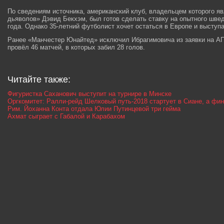
По сведениям источника, американский клуб, владельцем которого я
дьяволов» Дэвид Бекхэм, был готов сделать ставку на опытного швед
года. Однако 35-летний футболист хочет остаться в Европе и выступ
Ранее «Манчестер Юнайтед» исключил Ибрагимовича из заявки на А
провёл 46 матчей, в которых забил 28 голов.
Читайте также:
Фигуристка Саханович выступит на турнире в Минске
Оргкомитет: Ралли-рейд Шелковый путь-2018 стартует в Сиане, а фи
Рим. Йоханна Конта отдала Юлии Путинцевой три гейма
Ахмат сыграет с Габалой и Карабахом