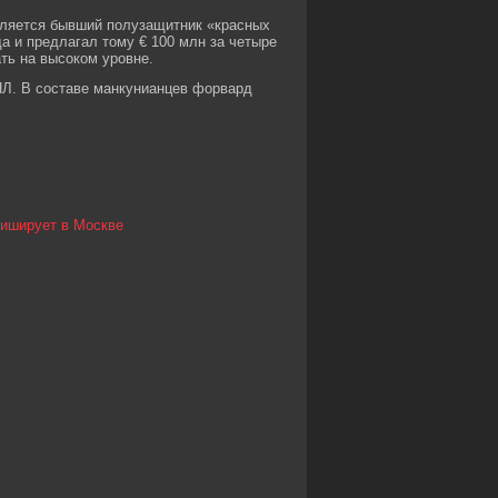
вляется бывший полузащитник «красных
а и предлагал тому € 100 млн за четыре
ать на высоком уровне.
ПЛ. В составе манкунианцев форвард
ниширует в Москве