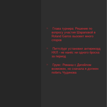
Глава турнира: Решение по
вопросу участия Шараповой в
Roland Garros вызовет много
споров
Питтсбург установил антирекорд
НХЛ - не нанёс ни одного броска
за период
Грувс: Реванш с Дигейлом
возможен, но сначала я должен
побить Чудинова