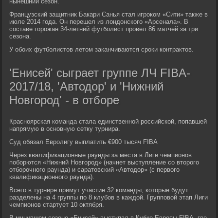
нынешний сезон.
Французский защитник Бакари Санья стал игроком «Сити» также в
июле 2014 года. Он перешел из лондонского «Арсенала». В
составе горожан 34-летний футболист провел 86 матчей за три
сезона.
У обоих футболистов летом заканчиваются сроки контрактов.
'Енисей' сыграет группе ЛЧ FIBA-
2017/18, 'Автодор' и 'Нижний
Новгород' - в отборе
Красноярская команда стала единственной российской, попавшей
напрямую в основную сетку турнира.
Суд обязал Евролигу выплатить €900 тысяч FIBA
Через квалификационные раунды за места в Лиге чемпионов
поборются «Нижний Новгород» (начнет выступление со второго
отборочного раунда) и саратовский «Автодор» (с первого
квалификационного раунда).
Всего в турнире примут участие 32 команды, которые будут
разделены на 4 группы по 8 клубов в каждой. Групповой этап Лиги
чемпионов стартует 10 октября.
В минувшем сезоне «Енисей» выступал в Кубке Европы FIBA, где