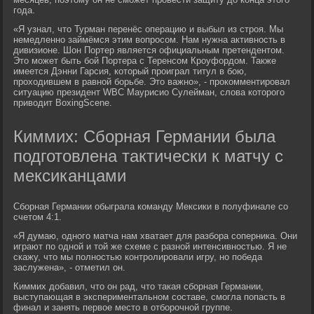
года.
«Я узнал, что Турман перенёс операцию и выбыл из строя. Мы
немедленно займёмся этим вопросом. Нам нужна активность в
дивизионе. Шон Портер является официальным претендентом.
Это может быть бой Портера с Теренсом Кроуфордом. Также
имеется Дэнни Гарсия, который проиграл титул в бою,
проходившем в равной борьбе. Это важно», - прокомментировал
ситуацию президент WBC Маурисио Сулейман, слова которого
приводит BoxingScene.
Киммих: Сборная Германии была
подготовлена тактически к матчу с
мексиканцами
Сборная Германии обыграла команду Мексики в полуфинале со
счетом 4:1.
«Я думаю, одного матча нам хватает для разбора соперника. Они
играют по одной и той же схеме с разной интенсивностью. Я не
скажу, что мы полностью контролировали игру, но победа
заслужена», - отметил он.
Киммих добавил, что он рад, что такая сборная Германии,
выступающая в экспериментальном составе, смогла попасть в
финал и занять первое место в отборочной группе.