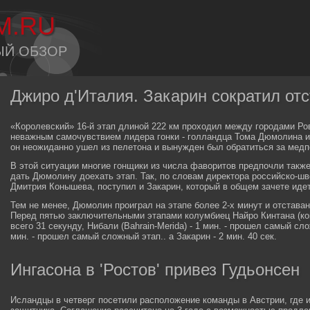
M.RU
ЫЙ ОБЗОР
Джиро д'Италия. Закарин сократил от
«Королевский» 16-й этап длиной 222 км проходил между городами Ро
неважным самочувствием лидера гонки - голландца Тома Дюмолина и
он неожиданно ушел из пелетона и вынужден был обратиться за мед
В этой ситуации многие гонщики из числа фаворитов предпочли такж
дать Дюмолину доехать этап. Так, по словам директора российско-шв
Дмитрия Конышева, поступил и Закарин, который в общем зачете идет
Тем не менее, Дюмолин проиграл на этапе более 2-х минут и отставан
Перед пятью заключительными этапами колумбиец Найро Кинтана (ком
всего 31 секунду, Нибали (Bahrain-Merida) - 1 мин. - прошел самый сл
мин. - прошел самый сложный этап.. а Закарин - 2 мин. 40 сек.
Ингасона в 'Ростов' привез Гудьонсен
Исландцы в четверг посетили расположение команды в Австрии, где и