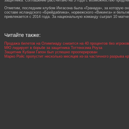
защитника. Соглашение рассчитано на 3 года с возможностью продле
Отметим, последним клубом Ингасона была «Гранада», за которую он
составе исландского «Брейдаблика», норвежского «Викинга» и бельг
привлекается с 2014 года. За национальную команду сыграл 10 матчей
Читайте также:
Продажа билетов на Олимпиаду снизится на 40 процентов без игроко
МЮ лидирует в борьбе за защитника Тоттенхэма Роуза
Защитник Кубани Гапон был успешно прооперирован
Марко Ройс пропустит несколько месяцев из-за частичного разрыва к