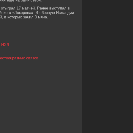
ния еще на один сезон.
 отыграл 17 матчей. Ранее выступал в
ийского «Локерена». В сборную Исландии
, в которых забил 3 мяча.
в НХЛ
рестообразных связок