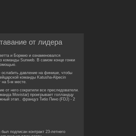
ставание от лидера
ветта и Бормио и ознаменовался
з команды Sunweb. В самом конце гонки
помощью.
е ослабить давление на финише, чтобы
ейцарской команды Katusha-Alpecin
 на 5-м месте.
ие от него сократили все преследователи.
анда Movistar) проигрывает голландцу
ожный этап.. француз Тибо Пино (FDJ) - 2
 был подписан контракт 23-летнего