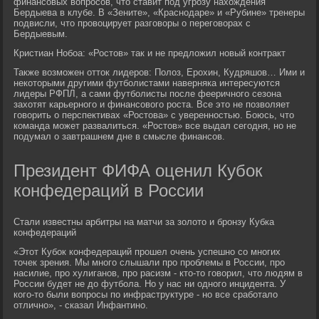
финансовых вопросов, что ставит под угрозу нахождения
Бердыева в клубе. В «Зените», «Краснодаре» и «Рубине» тренеры
подвисли, что провоцирует разговоры о переговорах с
Бердыевым.
Кристиан Нобоа: «Ростов» так и не предложил новый контракт
Также возможен отток лидеров: Полоз, Ерохин, Кудряшов… Ими и
некоторыми другими футболистами наверняка интересуются
лидеры РФПЛ, а сами футболисты после фееричного сезона
захотят карьерного и финансового роста. Все это не позволяет
говорить о перспективах «Ростова» с уверенностью. Боюсь, что
команда может развалиться. «Ростов» все выдал сегодня, но не
подумал о завтрашнем дне в смысле финансов.
Президент ФИФА оценил Кубок
конфедераций в России
Стали известны арбитры на матчи за золото и бронзу Кубка
конфедераций
«Этот Кубок конфедераций прошел очень успешно со многих
точек зрения. Мы много слышали про проблемы в России, про
насилие, про хулиганов, про расизм - кто-то говорил, что людям в
России будет не до футбола. Но у нас ни одного инцидента. У
кого-то были вопросы по инфраструктуре - но все сработало
отлично», - сказал Инфантино.