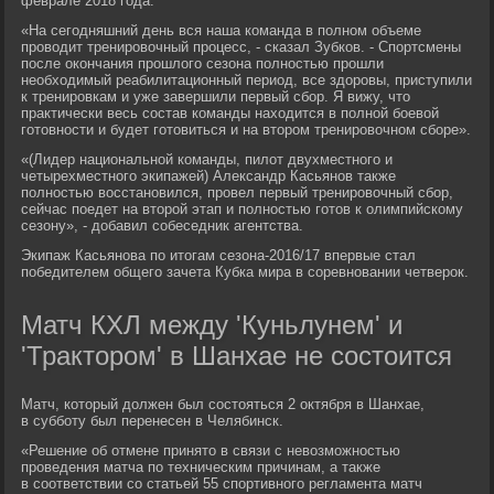
феврале 2018 года.
«На сегодняшний день вся наша команда в полном объеме
проводит тренировочный процесс, - сказал Зубков. - Спортсмены
после окончания прошлого сезона полностью прошли
необходимый реабилитационный период, все здоровы, приступили
к тренировкам и уже завершили первый сбор. Я вижу, что
практически весь состав команды находится в полной боевой
готовности и будет готовиться и на втором тренировочном сборе».
«(Лидер национальной команды, пилот двухместного и
четырехместного экипажей) Александр Касьянов также
полностью восстановился, провел первый тренировочный сбор,
сейчас поедет на второй этап и полностью готов к олимпийскому
сезону», - добавил собеседник агентства.
Экипаж Касьянова по итогам сезона-2016/17 впервые стал
победителем общего зачета Кубка мира в соревновании четверок.
Матч КХЛ между 'Куньлунем' и
'Трактором' в Шанхае не состоится
Матч, который должен был состояться 2 октября в Шанхае,
в субботу был перенесен в Челябинск.
«Решение об отмене принято в связи с невозможностью
проведения матча по техническим причинам, а также
в соответствии со статьей 55 спортивного регламента матч