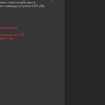
онате стало второе место
его команда уступила СКА (04).
 в Есентуках
Кушиташвили в ЧЕ
ро в год