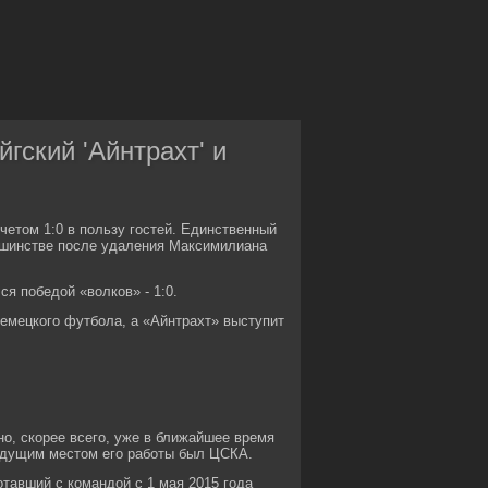
гский 'Айнтрахт' и
четом 1:0 в пользу гостей. Единственный
ньшинстве после удаления Максимилиана
я победой «волков» - 1:0.
емецкого футбола, а «Айнтрахт» выступит
о, скорее всего, уже в ближайшее время
ыдущим местом его работы был ЦСКА.
авший с командой с 1 мая 2015 года