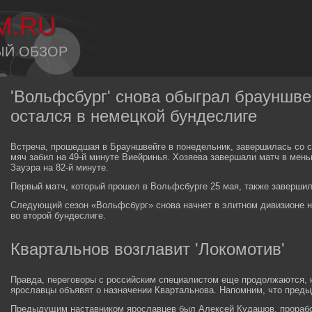
M.RU
ЫЙ ОБЗОР
'Вольфсбург' снова обыграл брауншвей
остался в немецкой бундеслиге
Встреча, прошедшая в Брауншвейге в понедельник, завершилась со с
мяч забил на 49-й минуте Виейринья. Хозяева завершали матч в ме
Зауэра на 82-й минуте.
Первый матч, который прошел в Вольфсбурге 25 мая, также завершилс
Следующий сезон «Вольфсбург» снова начнет в элитном дивизионе н
во второй бундеслиге.
Квартальнов возглавит 'Локомотив'
Правда, переговоры с российским специалистом еще продолжаются, н
ярославцы объявят о назначении Квартальнова. Напомним, что пред
Предыдущим наставником ярославцев был Алексей Кудашов, проработ